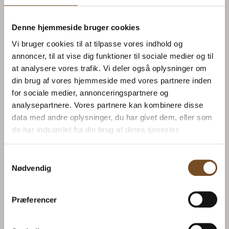
HARIO Bryggekit i
Hario Filtre – flere
glas
størrelser
309.00
kr.
Fra
39.00
kr.
Denne hjemmeside bruger cookies
Vi bruger cookies til at tilpasse vores indhold og
annoncer, til at vise dig funktioner til sociale medier og til
at analysere vores trafik. Vi deler også oplysninger om
din brug af vores hjemmeside med vores partnere inden
for sociale medier, annonceringspartnere og
analysepartnere. Vores partnere kan kombinere disse
data med andre oplysninger, du har givet dem, eller som
de har indsamlet fra din brug af deres tjenester.
HARIO Vægt med
Samtykkevalg
Nødvendig
timer
HARIO
625.00
kr.
Thermokander –
Præferencer
flere størrelser
Fra
349.00
kr.