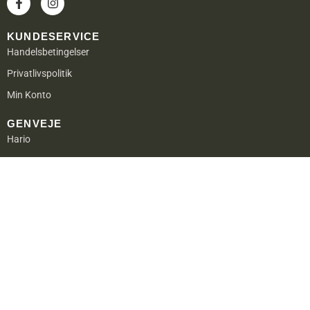
KUNDESERVICE
Handelsbetingelser
Privatlivspolitik
Min Konto
GENVEJE
Hario
Aeropress
BWT
RISTERIET
Køge Kafferisteri ApS
Falkevej 30B
4600 Køge
DK-Danmark
CVR/VAT: 37697737