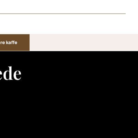
re kaffe
æde