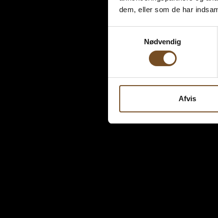
dem, eller som de har indsaml
Samtykkevalg
Nødvendig
Afvis