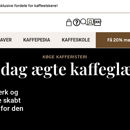
sklusive fordele for kaffeelskere!
Få 20% me
AVER
KAFFEPEDIA
KAFFESKOLE
KØGE KAFFERISTERI
dag ægte kaffegl
ærk og
e skabt
 for den