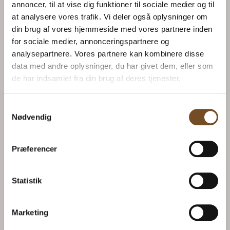
annoncer, til at vise dig funktioner til sociale medier og til
at analysere vores trafik. Vi deler også oplysninger om
Måske er du også
din brug af vores hjemmeside med vores partnere inden
interesseret i...
for sociale medier, annonceringspartnere og
analysepartnere. Vores partnere kan kombinere disse
data med andre oplysninger, du har givet dem, eller som
de har indsamlet fra din brug af deres tjenester.
Samtykkevalg
Nødvendig
HARIO
Præferencer
Iskaffebrygger 0,7L
Hario Filtre – flere
549.00
kr.
Statistik
størrelser
Fra
39.00
kr.
Marketing